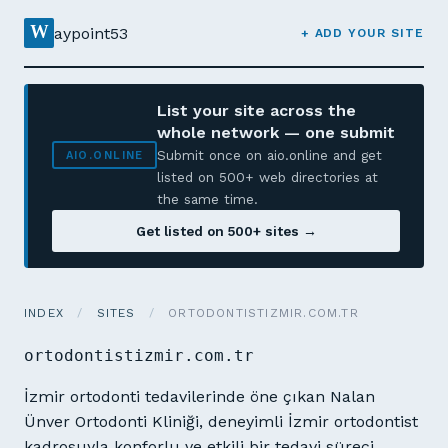
W
aypoint53
+ ADD YOUR SITE
List your site across the
whole network — one submit
Submit once on aio.online and get
AIO.ONLINE
listed on 500+ web directories at
the same time.
Get listed on 500+ sites →
INDEX
/
SITES
/
ORTODONTISTIZMIR.COM.TR
ortodontistizmir.com.tr
İzmir ortodonti tedavilerinde öne çıkan Nalan
Ünver Ortodonti Kliniği, deneyimli İzmir ortodontist
kadrosuyla konforlu ve etkili bir tedavi süreci