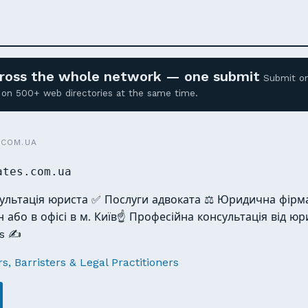
across the whole network — one submit
Submit o
ed on 500+ web directories at the same time.
.COM.UA
ates.com.ua
ультація юриста ✅ Послуги адвоката ⚖️ Юридична фірма 
або в офісі в м. Київ☝ Професійна консультація від юр
es ✍
rs, Barristers & Legal Practitioners