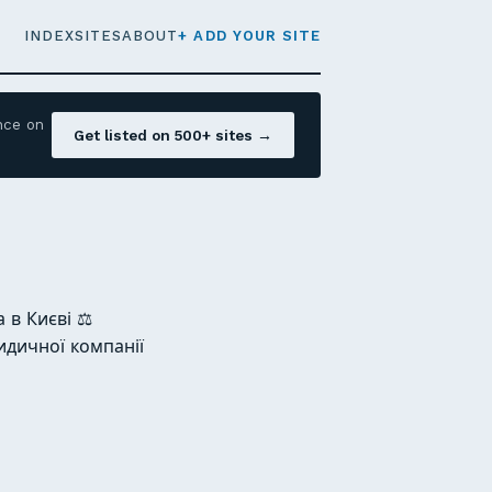
INDEX
SITES
ABOUT
+ ADD YOUR SITE
nce on
Get listed on 500+ sites →
в Києві ⚖️
идичної компанії