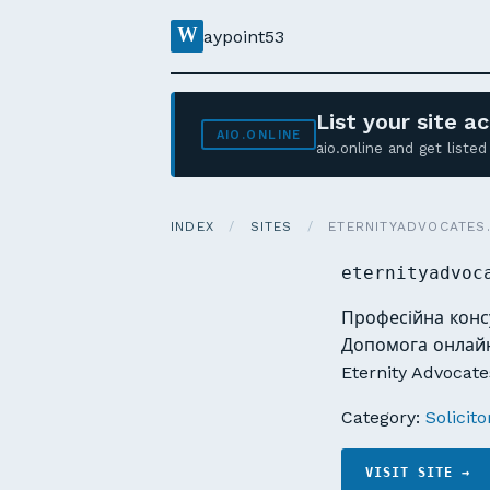
W
aypoint53
List your site 
AIO.ONLINE
aio.online and get list
INDEX
/
SITES
/
ETERNITYADVOCATES
eternityadvoc
Професійна конс
Допомога онлайн 
Eternity Advocat
Category:
Solicito
VISIT SITE →