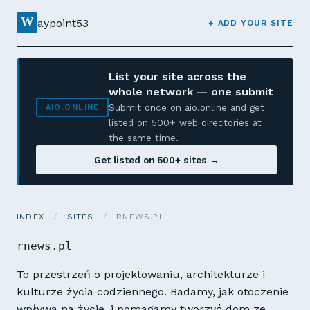
W
aypoint53
+ ADD YOUR SITE
List your site across the
whole network — one submit
Submit once on aio.online and get
AIO.ONLINE
listed on 500+ web directories at
the same time.
Get listed on 500+ sites →
INDEX
/
SITES
/
RNEWS.PL
rnews.pl
To przestrzeń o projektowaniu, architekturze i
kulturze życia codziennego. Badamy, jak otoczenie
wpływa na życie, i pomagamy tworzyć dom ze