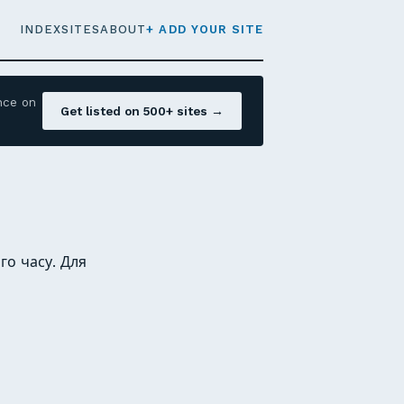
INDEX
SITES
ABOUT
+ ADD YOUR SITE
nce on
Get listed on 500+ sites →
го часу. Для