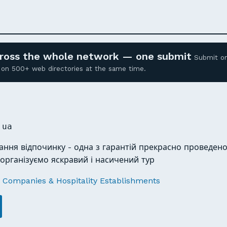
across the whole network — one submit
Submit o
ed on 500+ web directories at the same time.
.ua
ння відпочинку - одна з гарантій прекрасно проведено
и організуємо яскравий і насичений тур
 Companies & Hospitality Establishments