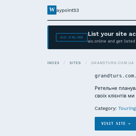
W
aypoint53
List your site 
AIO.ONLINE
aio.online and get list
INDEX
/
SITES
/
GRANDTURS.COM.UA
grandturs.com
Ретельне планува
своїх клієнтів м
Category:
Touring
VISIT SITE →