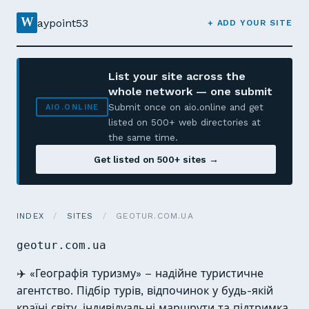
W
aypoint53
+ ADD YOUR SITE
List your site across the
whole network — one submit
Submit once on aio.online and get
AIO.ONLINE
listed on 500+ web directories at
the same time.
Get listed on 500+ sites →
INDEX
/
SITES
/
GEOTUR.COM.UA
geotur.com.ua
✈️ «Географія туризму» – надійне туристичне
агентство. Підбір турів, відпочинок у будь-якій
країні світу, індивідуальні маршрути та підтримка