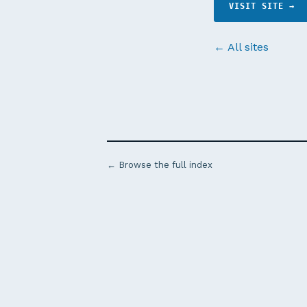
VISIT SITE →
← All sites
← Browse the full index