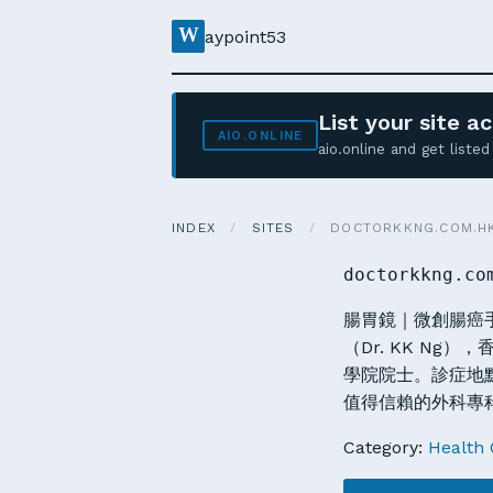
W
aypoint53
List your site 
AIO.ONLINE
aio.online and get list
INDEX
/
SITES
/
DOCTORKKNG.COM.H
doctorkkng.co
腸胃鏡｜微創腸癌
（Dr. KK N
學院院士。診症地
值得信賴的外科專
Category:
Health 