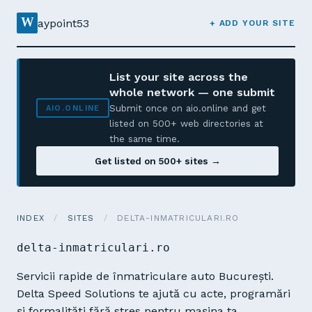
W
aypoint53
+ ADD YOUR SITE
List your site across the
whole network — one submit
Submit once on aio.online and get
AIO.ONLINE
listed on 500+ web directories at
the same time.
Get listed on 500+ sites →
INDEX
/
SITES
/
DELTA-INMATRICULARI.RO
delta-inmatriculari.ro
Servicii rapide de înmatriculare auto București.
Delta Speed Solutions te ajută cu acte, programări
și formalități fără stres pentru mașina ta.