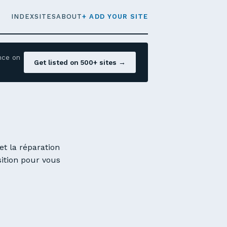
INDEX
SITES
ABOUT
+ ADD YOUR SITE
nce on
Get listed on 500+ sites →
et la réparation
sition pour vous