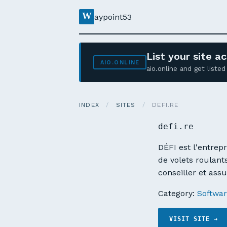
W
aypoint53
List your site 
AIO.ONLINE
aio.online and get list
INDEX
/
SITES
/
DEFI.RE
defi.re
DÉFI est l'entrepr
de volets roulant
conseiller et ass
Category:
Softwar
VISIT SITE →