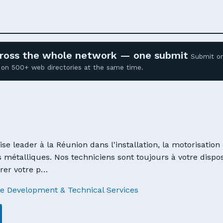
across the whole network — one submit
Submit o
ed on 500+ web directories at the same time.
ise leader à la Réunion dans l'installation, la motorisation 
s métalliques. Nos techniciens sont toujours à votre dispo
urer votre p…
e Development & Technical Services