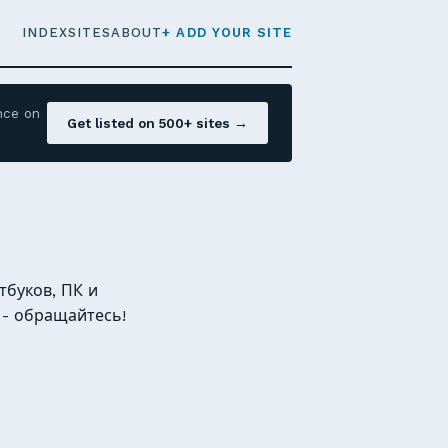
INDEX
SITES
ABOUT
+ ADD YOUR SITE
nce on
Get listed on 500+ sites →
тбуков, ПК и
 - обращайтесь!