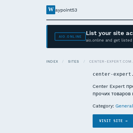
W
aypoint53
List your site 
AIO.ONLINE
aio.online and get list
INDEX
/
SITES
/
CENTER-EXPERT.COM
center-expert
Center Expert п
прочих товаров 
Category:
Genera
VISIT SITE →