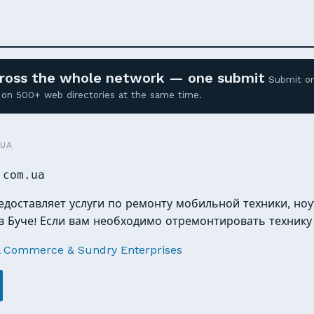
across the whole network — one submit
Submit o
ed on 500+ web directories at the same time.
.UA
.com.ua
редоставляет услуги по ремонту мобильной техники, ноу
в Буче! Если вам необходимо отремонтировать технику
l Commerce & Sundry Enterprises