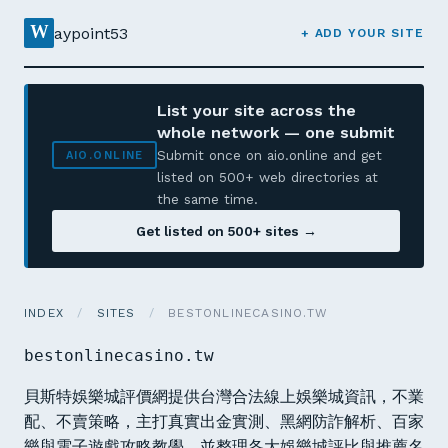
W
aypoint53
+ ADD YOUR SITE
List your site across the
whole network — one submit
Submit once on aio.online and get
AIO.ONLINE
listed on 500+ web directories at
the same time.
Get listed on 500+ sites →
INDEX
/
SITES
/
BESTONLINECASINO.TW
bestonlinecasino.tw
貝斯特娛樂城評價網提供台灣合法線上娛樂城資訊，不業
配、不賣策略，主打真實出金實測、黑網防詐解析、百家
樂與電子遊戲攻略教學，並整理各大娛樂城評比與推薦名